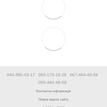
044-390-43-17
093-170-18-29
067-464-48-59
050-464-48-59
Контактна інформація
Повна версія сайту