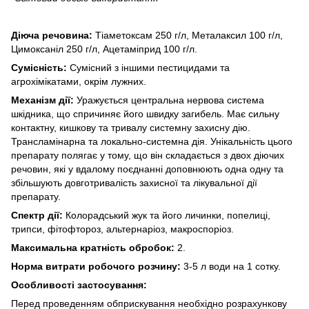
Дiюча речовина:
Тіаметоксам 250 г/л, Металаксил 100 г/л,
Цимоксаніл 250 г/л, Ацетаміприд 100 г/л.
Сумісність:
Сумісний з іншими пестицидами та
агрохімікатами, окрім лужних.
Механiзм дії:
Уражується центральна нервова система
шкідника, що спричиняє його швидку загибель. Має сильну
контактну, кишкову та тривалу системну захисну дію.
Трансламінарна та локально-системна дія. Унікальність цього
препарату полягає у тому, що він складається з двох діючих
речовин, які у вдалому поєднанні доповнюють одна одну та
збільшують довготривалість захисної та лікувальної дії
препарату.
Спектр дії:
Колорадський жук та його личинки, попелиці,
трипси, фітофтороз, альтернаріоз, макроспоріоз.
Максимальна кратність обробок:
2.
Норма витрати робочого розчину:
3-5 л води на 1 сотку.
Особливості застосування:
Перед проведенням обприскування необхідно розрахункову