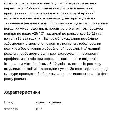
кількість препарату розчинити у чистій воді та ретельно
перемішати. Робочий розчин використати в день його
приготування, оскільки при довготривалому зберіганні
втрачаються властивості препарату, що призводить до
зниження ефективності дії. Обробку проводити за сприятливих
погодних умов (відсутність поривчастого вітру, температура
повітря не вище +25 °С), зазвичай це ранкові (до 10-11) та
вечірні (18-22) години. Під час обприскування необхідно
забезпечити рівномірне покриття листків та стебел рослин
розчином без стікання з обробленої поверхні. Найкращий
результат забезпечується у разі застосування препарату
профілактично або при перших ознаках появи шкідників.
Інтервалом між обробками 8-12 днів, залежно від розвитку
шкідливих організмів та погодних умов. За вегетаційний період
культури проводять 2 обприскування, починаючи з ранніх фаз
росту рослин.
Характеристики
Бренд
Укравіт, Україна
Фасовка
10 г