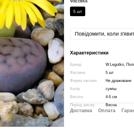
Фасовка
5 шт
Повідомити, коли з'яви
Характеристики
Бренд
W.Legutko, По
Фасовка
5 шт
Форма насіння
Не дражоване
Колір
сумiш
Висота
4-5 см
Період висіву
Весна
Доставка
Оплата
Гара