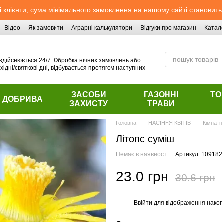
 клієнти, сума мінімального замовлення на нашому сайті становить
Відео
Як замовити
Аграрні калькулятори
Відгуки про магазин
Катал
здійснюється 24/7. Обробка нічних замовлень або
хідні/святкові дні, відбувається протягом наступних
ЗАСОБИ
ГАЗОННІ
ТО
ДОБРИВА
ЗАХИСТУ
ТРАВИ
Головна
НАСІННЯ КВІТІВ
Кімнатн
Літопс суміш
Немає в наявності
Артикул: 109182
23.0 грн
30.6 грн
Ввійти
для відображення накоп
%