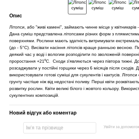
Опис
Літопси, або "живі камені", займають чинне місце у квітникарів
Дана суміш представлена літопсами різних форм з плямистим
поверхнями. Рослини мають здатність витримувати екстремальн
(до - 5°C). Висівати насіння літопсів краще ранньою весною. 
деякий час у воді і вологим розподілити по зволоженій поверхн
проростання +21⁰С. Сходи з'являються через півтора тижні. 
розсаджувати у постійні горщики через 6 місяців після сходів.
використовувати готові суміші для сукулентів і кактусів. Літоп
грунту частіше ніж від недостачі поливу. Перші квіти розквітають
розвитку рослин. Квіти великі білого і жовтого кольору. Викори
сукулентних композицій.
Новий відгук або коментар
Увійти за допомого