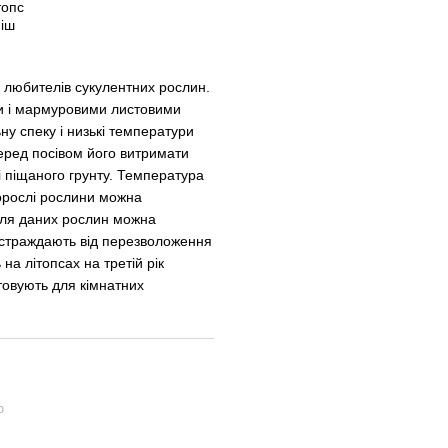
 - любителів сукулентних рослин.
и і мармуровими листовими
у спеку і низькі температури
Перед посівом його витримати
і піщаного грунту. Температура
Дорослі рослини можна
 Для даних рослин можна
си страждають від перезволоження
 на літопсах на третій рік
стовують для кімнатних
ю