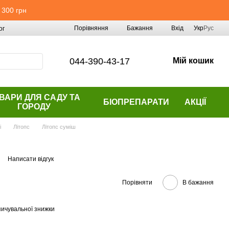
 300 грн
Порівняння
Бажання
Вхід
Укр
Рус
ог
044-390-43-17
Мій кошик
ВАРИ ДЛЯ САДУ ТА
БІОПРЕПАРАТИ
АКЦІЇ
ГОРОДУ
і
Літопс
Літопс суміш
Написати відгук
Порівняти
В бажання
ичувальної знижки