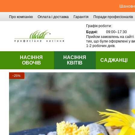
Перейти до основного контенту
Шановні
Про компанію
Оплата і доставка
Гарантія
Поради професіоналів
Контактна інформація
Графік роботи:
Будні:
09:00–17:30
Прийом замовлень на сайті 
тих, що були оформлені у ви
1-2 робочих днів.
НАСІННЯ
НАСІННЯ
САДЖАНЦІ
ОВОЧІВ
КВІТІВ
−25%