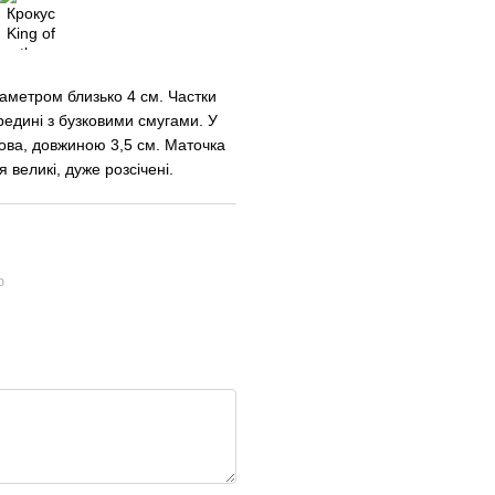
іаметром
близько
4
см
.
Частки
редині
з
бузковими
смугами
.
У
ова
,
довжиною
3,5
см
.
Маточка
я
великі
,
дуже
розсічені
.
ю