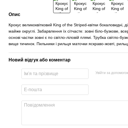
Опис
Крокус великоквітковий King of the Striped-к
вітки
бокаловидні
,
д
майже
округлі
.
Забарвлення
їх
сітчасте
:
зовні
біло
-
бузкове
,
все
основі
частки
зовні є
по
світло
-
ліловій
плямі
.
Трубка
світло
-
бузк
вище
тичинок
.
Пильники
і
рильця
маточки
яскраво
-
жовті
,
рильц
Новий відгук або коментар
Увійти за допомого