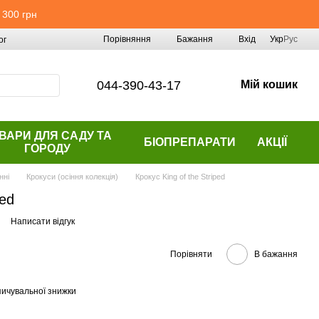
 300 грн
Порівняння
Бажання
Вхід
Укр
Рус
ог
044-390-43-17
Мій кошик
ВАРИ ДЛЯ САДУ ТА
БІОПРЕПАРАТИ
АКЦІЇ
ГОРОДУ
нні
Крокуси (осіння колекція)
Крокус King of the Striped
ped
Написати відгук
Порівняти
В бажання
ичувальної знижки