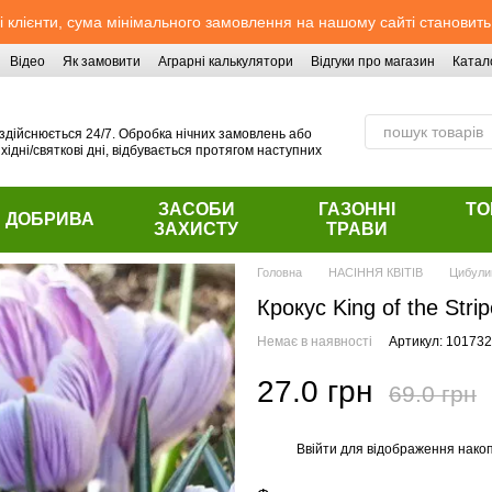
 клієнти, сума мінімального замовлення на нашому сайті становить
Відео
Як замовити
Аграрні калькулятори
Відгуки про магазин
Катал
здійснюється 24/7. Обробка нічних замовлень або
хідні/святкові дні, відбувається протягом наступних
ЗАСОБИ
ГАЗОННІ
ТО
ДОБРИВА
ЗАХИСТУ
ТРАВИ
Головна
НАСІННЯ КВІТІВ
Цибули
Крокус King of the Stri
Немає в наявності
Артикул: 101732
27.0 грн
69.0 грн
Ввійти
для відображення накоп
%