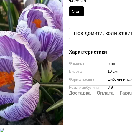
Фасовка
5 шт
Повідомити, коли з'яви
Характеристики
Фасовка
5 шт
Висота
10 см
Форма насіння
Цибулини та 
Розмір цибулини
8/9
Доставка
Оплата
Гара