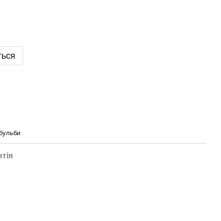
ться
бульби
нтія