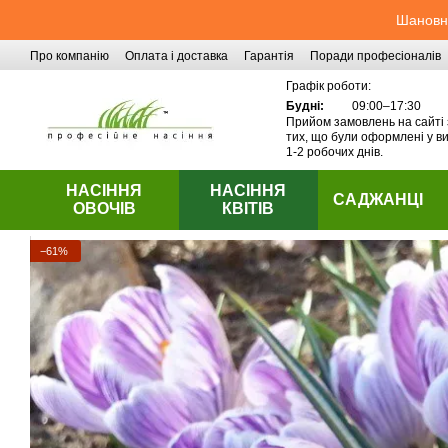
Перейти до основного контенту
Шановні
Про компанію
Оплата і доставка
Гарантія
Поради професіоналів
Контактна інформація
Графік роботи:
Будні:
09:00–17:30
Прийом замовлень на сайті 
тих, що були оформлені у ви
1-2 робочих днів.
НАСІННЯ
НАСІННЯ
САДЖАНЦІ
ОВОЧІВ
КВІТІВ
−61%