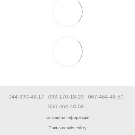
044-390-43-17
093-170-18-29
067-464-48-59
050-464-48-59
Контактна інформація
Повна версія сайту