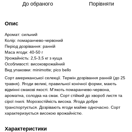
До обраного
Порівняти
Опис
Аромат: сильний
Колір: помаранчево-червоний
Період дозрівання: ранній
Маса ягоди: 40-50 г
Урожайність: 2,5-3,5 кг з куща
Особливості: високоврожайний
Вид упаковки: minimotte; pico bello
Сорт американської селекції. Термін дозрівання ранній (до 25
травня). Ягоди великі, правильної конічної форми, мають
відмінні смакові якості. М'якоть помаранчево-червона,
ароматна, солодка на смак. Сорт стійкий до хвороб листя та
сірої гнилі. Морозостійкість висока. Ягода добре
транспортується. Дозрівають ягоди майже одночасно. Сорт
характеризується високою врожайністю.
Характеристики