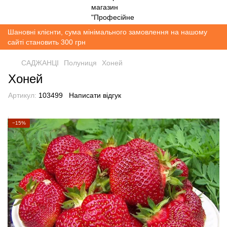
Шановні клієнти, сума мінімального замовлення на нашому
сайті становить 300 грн
САДЖАНЦІ
Полуниця
Хоней
Хоней
Артикул:
103499
Написати відгук
−15%