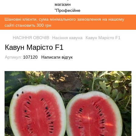
Шановні клієнти, сума мінімального замовлення на нашому
сайті становить 300 грн
НАСІННЯ ОВОЧІВ
Насіння кавуна
Кавун Марісто F1
Кавун Марісто F1
Артикул:
107120
Написати відгук