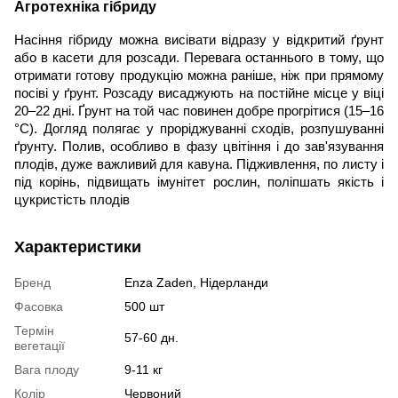
Агротехніка гібриду
Насіння гібриду можна висівати відразу у відкритий ґрунт
або в касети для розсади. Перевага останнього в тому, що
отримати готову продукцію можна раніше, ніж при прямому
посіві у ґрунт. Розсаду висаджують на постійне місце у віці
20–22 дні. Ґрунт на той час повинен добре прогрітися (15–16
°С). Догляд полягає у проріджуванні сходів, розпушуванні
ґрунту. Полив, особливо в фазу цвітіння і до зав'язування
плодів, дуже важливий для кавуна. Підживлення, по листу і
під корінь, підвищать імунітет рослин, поліпшать якість і
цукристість плодів
Характеристики
Бренд
Enza Zaden, Нідерланди
Фасовка
500 шт
Термін
57-60 дн.
вегетації
Вага плоду
9-11 кг
Колір
Червоний