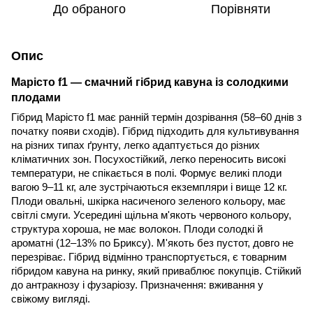
До обраного
Порівняти
Опис
Марісто f1 — смачний гібрид кавуна із солодкими
плодами
Гібрид Марісто f1 має ранній термін дозрівання (58–60 днів з
початку появи сходів). Гібрид підходить для культивування
на різних типах ґрунту, легко адаптується до різних
кліматичних зон. Посухостійкий, легко переносить високі
температури, не спікається в полі. Формує великі плоди
вагою 9–11 кг, але зустрічаються екземпляри і вище 12 кг.
Плоди овальні, шкірка насиченого зеленого кольору, має
світлі смуги. Усередині щільна м'якоть червоного кольору,
структура хороша, не має волокон. Плоди солодкі й
ароматні (12–13% по Бриксу). М'якоть без пустот, довго не
перезріває.
Гібрид відмінно транспортується, є товарним
гібридом кавуна на ринку, який приваблює покупців. Стійкий
до антракнозу і фузаріозу. Призначення: вживання у
свіжому вигляді.