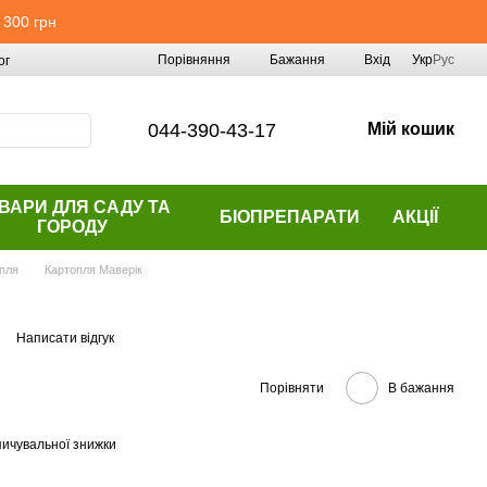
 300 грн
Порівняння
Бажання
Вхід
Укр
Рус
ог
044-390-43-17
Мій кошик
ВАРИ ДЛЯ САДУ ТА
БІОПРЕПАРАТИ
АКЦІЇ
ГОРОДУ
пля
Картопля Маверік
Написати відгук
Порівняти
В бажання
ичувальної знижки