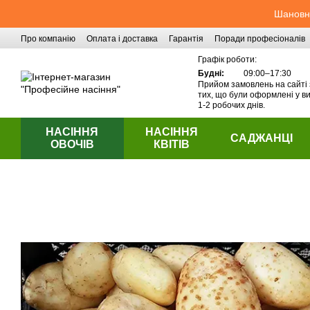
Перейти до основного контенту
Шановні
Про компанію
Оплата і доставка
Гарантія
Поради професіоналів
Контактна інформація
Графік роботи:
Будні:
09:00–17:30
Прийом замовлень на сайті 
тих, що були оформлені у ви
1-2 робочих днів.
НАСІННЯ
НАСІННЯ
САДЖАНЦІ
ОВОЧІВ
КВІТІВ