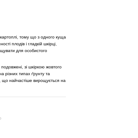
картоплі, тому що з одного куща
сті плодів і гладкій шкірці,
ощувати для особистого
подовжені, зі шкіркою жовтого
на різних типах ґрунту та
му, що найчастіше вирощується на
ю