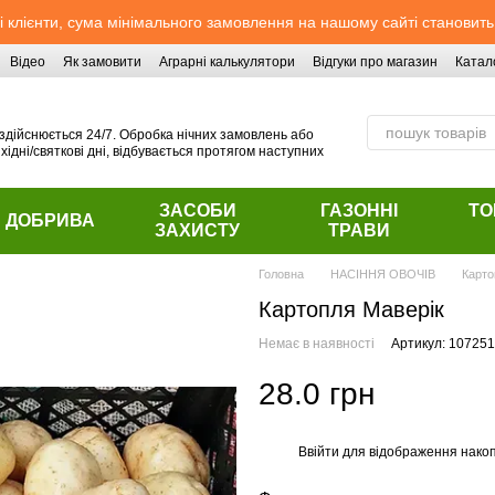
 клієнти, сума мінімального замовлення на нашому сайті становить
Відео
Як замовити
Аграрні калькулятори
Відгуки про магазин
Катал
здійснюється 24/7. Обробка нічних замовлень або
хідні/святкові дні, відбувається протягом наступних
ЗАСОБИ
ГАЗОННІ
ТО
ДОБРИВА
ЗАХИСТУ
ТРАВИ
Головна
НАСІННЯ ОВОЧІВ
Карто
Картопля Маверік
Немає в наявності
Артикул: 107251
28.0 грн
Ввійти
для відображення накоп
%