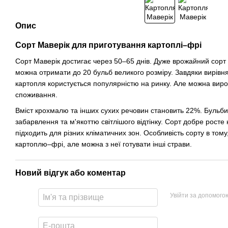
Опис
Сорт Маверік для приготування картоплі–фрі
Сорт Маверік достигає через 50–65 днів. Дуже врожайний сорт 
можна отримати до 20 бульб великого розміру. Завдяки вирівняно
картопля користується популярністю на ринку. Але можна вир
споживання.
Вміст крохмалю та інших сухих речовин становить 22%. Бульби 
забарвлення та м'якоттю світлішого відтінку. Сорт добре росте 
підходить для різних кліматичних зон. Особливість сорту в то
картоплю–фрі, але можна з неї готувати інші страви.
Новий відгук або коментар
Увійти за допомого