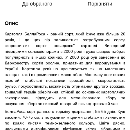
До обраного
Порівняти
Опис
Картопля БеллаРоса - ранній сорт, який існує вже більше 20
років, і до цих пір залишається затребуваним серед
скоростиглих сортів посадкової картоплі. Виведений
німецькими селекціонерами в 2000 році і дуже швидко набрав
популярність в інших країнах. У 2003 році був занесений до
Держреєстру сортів рослин, придатних для вирощування в
Україні. Картопля успішно культивується як на маленьких
площах, так і в промислових масштабах. Має масу позитивних
якостей: стабільні показники врожайності, скоростиглість
бульб, посухостійкість, можливість отримання другого врожаю,
тривалий термін зберігання, стійкий до основних картопляних
захворювань, підходить для механізованого збору та
пакування, зберігає високий товарний вигляд тривалий час.
БеллаРоса сорт раннього терміну дозрівання, 55-65 днів. Кущ
високий, 70-75 см, з потужними міцними стеблами і хвилястим
по краях листям темно-зеленого кольору. Цвіте рясно,
насиченими антоціановими відтінками квіток, зібраними в