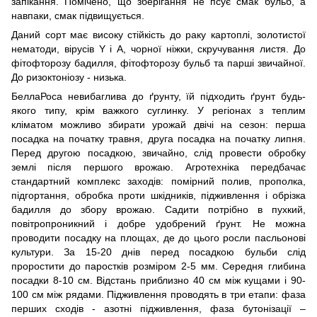
запікання. Помічено, що зберігання не псує смак бульб, а
навпаки, смак підвищується.
Даний сорт має високу стійкість до раку картоплі, золотистої
нематоди, вірусів Y і А, чорної ніжки, скручування листя. До
фітофторозу бадилля, фітофторозу бульб та парші звичайної.
До ризоктоніозу - низька.
БеллаРоса невибаглива до ґрунту, їй підходить ґрунт будь-
якого типу, крім важкого суглинку. У регіонах з теплим
кліматом можливо збирати урожай двічі на сезон: перша
посадка на початку травня, друга посадка на початку липня.
Перед другою посадкою, звичайно, слід провести обробку
землі після першого врожаю. Агротехніка передбачає
стандартний комплекс заходів: помірний полив, прополка,
підгортання, обробка проти шкідників, підживлення і обрізка
бадилля до збору врожаю. Садити потрібно в пухкий,
повітропроникний і добре удобрений ґрунт. Не можна
проводити посадку на площах, де до цього росли пасльонові
культури. За 15-20 днів перед посадкою бульби слід
проростити до паростків розміром 2-5 мм. Середня глибина
посадки 8-10 см. Відстань приблизно 40 см між кущами і 90-
100 см між рядами. Підживлення проводять в три етапи: фаза
перших сходів - азотні підживлення, фаза бутонізації –