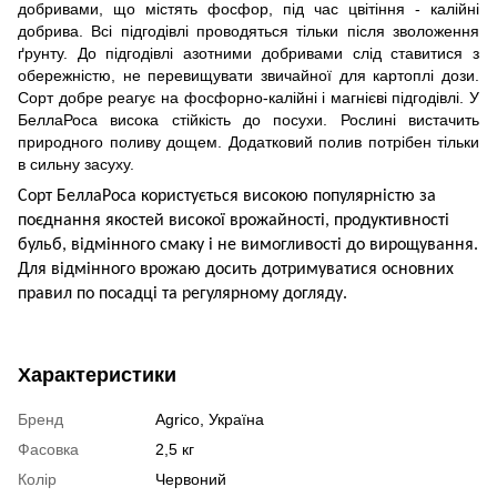
добривами, що містять фосфор, під час цвітіння - калійні
добрива. Всі підгодівлі проводяться тільки після зволоження
ґрунту. До підгодівлі азотними добривами слід ставитися з
обережністю, не перевищувати звичайної для картоплі дози.
Сорт добре реагує на фосфорно-калійні і магнієві підгодівлі. У
БеллаРоса висока стійкість до посухи. Рослині вистачить
природного поливу дощем. Додатковий полив потрібен тільки
в сильну засуху.
Сорт БеллаРоса користується високою популярністю за
поєднання якостей високої врожайності, продуктивності
бульб, відмінного смаку і не вимогливості до вирощування.
Для відмінного врожаю досить дотримуватися основних
правил по посадці та регулярному догляду.
Характеристики
Бренд
Agrico, Україна
Фасовка
2,5 кг
Колір
Червоний