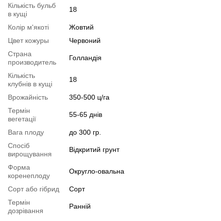
Кількість бульб
18
в кущі
Колір м'якоті
Жовтий
Цвет кожуры
Червоний
Страна
Голландія
производитель
Кількість
18
клубнів в кущі
Врожайність
350-500 ц/га
Термін
55-65 днів
вегетації
Вага плоду
до 300 гр.
Спосіб
Відкритий грунт
вирощування
Форма
Округло-овальна
коренеплоду
Сорт або гібрид
Сорт
Термін
Ранній
дозрівання