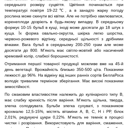
середнього розміру суцвіття. Цвітіння починається при
температурі повітря 19-22
, а в занадто жарку погоду
℃
рослина може скинути всі квітки. Але не потрібно хвилюватися,
коренеплоди дозріють в будь-якому випадку. В середньому
формує 10-15 бульб в кущі, іноді може досягати до 18 штук з
куща. Їх форма овально-округла, шкірка легко шорстка,
червоно-рожевого відтінку, середньої щільності з дрібними
вічками. Вага бульб в середньому 200-250 грам але може
досягати до 800. М'якоть має світло-жовтий або насичений
кремовий колір, слабкої борошнистості.
Отримання першої товарної продукції можливе вже на 45-й
день вегетації. Врожайність близько 350-500 ц/га. Показники
лежкості до 96%. На відміну від інших ранніх сортів БеллаРоса
володіє тривалим терміном зберігання. Має високі показники
зимостійкості.
По смаковим властивостям належить до кулінарного типу В,
має ​​слабку крихкість після варіння. М'якоть щільна, тверда,
злегка солодкувата. Бульби злегка сухуваті, з показником
крохмалю 12,5-15%, містять вітаміни А, В, С, Н і РР, білок
2,01%, редукуючі цукри 0,22%. М'якоть не темніє в процесі
чистки і розрізання. Використовують для варіння, смаження,