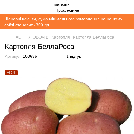
Шановні клієнти, сума мінімального замовлення на нашому
сайті становить 300 грн
НАСІННЯ ОВОЧІВ
Картопля
Картопля БеллаРоса
Картопля БеллаРоса
Артикул:
108635
1 відгук
−82%