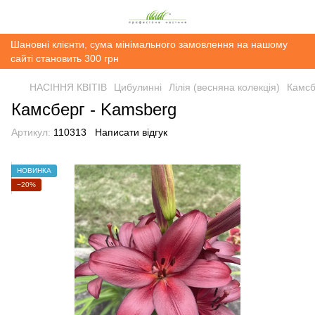
Шановні клієнти, сума мінімального замовлення на нашому
сайті становить 300 грн
НАСІННЯ КВІТІВ
Цибулинні
Лілія (весняна колекція)
Камсб
Камсберг - Kamsberg
Артикул:
110313
Написати відгук
НОВИНКА
−20%