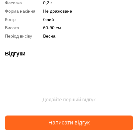
Фасовка
0,2 г
Форма насіння
Не дражоване
Колір
білий
Висота
60-90 см
Період висіву
Весна
Відгуки
Додайте перший відгук
Написати відгук