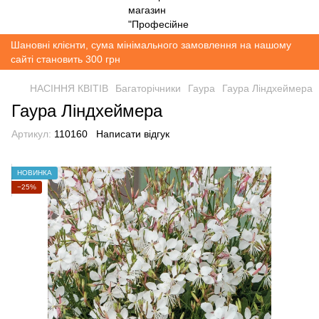
Шановні клієнти, сума мінімального замовлення на нашому
сайті становить 300 грн
НАСІННЯ КВІТІВ
Багаторічники
Гаура
Гаура Ліндхеймера
Гаура Ліндхеймера
Артикул:
110160
Написати відгук
НОВИНКА
−25%