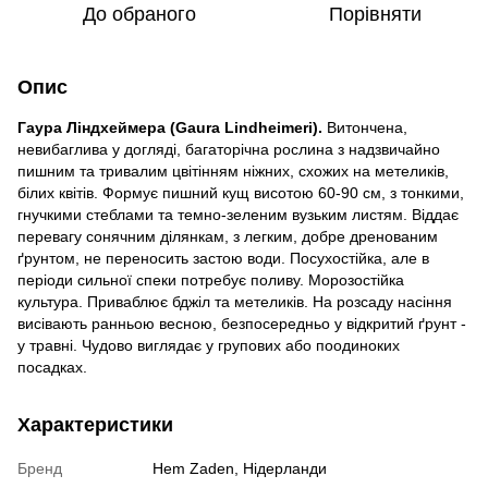
До обраного
Порівняти
Опис
Гаура Ліндхеймера (Gaura Lindheimeri).
Витончена,
невибаглива у догляді, багаторічна рослина з надзвичайно
пишним та тривалим цвітінням ніжних, схожих на метеликів,
білих квітів. Формує пишний кущ висотою 60-90 см, з тонкими,
гнучкими стеблами та темно-зеленим вузьким листям. Віддає
перевагу сонячним ділянкам, з легким, добре дренованим
ґрунтом, не переносить застою води. Посухостійка, але в
періоди сильної спеки потребує поливу. Морозостійка
культура. Приваблює бджіл та метеликів. На розсаду насіння
висівають ранньою весною, безпосередньо у відкритий ґрунт -
у травні. Чудово виглядає у групових або поодиноких
посадках.
Характеристики
Бренд
Hem Zaden, Нідерланди