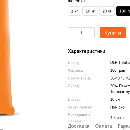
Фасовка
1 кг
10 кг
20 кг
100 г
Купити
Характеристики
Бренд
DLF Trifoli
Фасовка
100 грам
Норма висіву
30-40 г / м
Склад
30% Пажитн
Тонконіг л
Висота
10 см
Умови поливу
Помірно
Випадання з
4-5 років
травостою
Доставка
Оплата
Гара