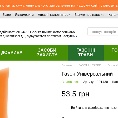
 клієнти, сума мінімального замовлення на нашому сайті становить
Відео
Як замовити
Аграрні калькулятори
Відгуки про магазин
Катал
здійснюється 24/7. Обробка нічних замовлень або
хідні/святкові дні, відбувається протягом наступних
ЗАСОБИ
ГАЗОННІ
ТО
ДОБРИВА
ЗАХИСТУ
ТРАВИ
Головна
ГАЗОННІ ТРАВИ
Газон У
Газон Універсальний
В наявності
Артикул: 101430
Нап
53.5 грн
Ввійти
для відображення накоп
%