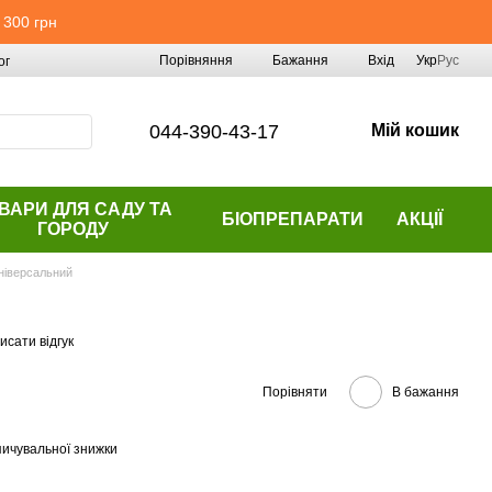
 300 грн
Порівняння
Бажання
Вхід
Укр
Рус
ог
044-390-43-17
Мій кошик
ВАРИ ДЛЯ САДУ ТА
БІОПРЕПАРАТИ
АКЦІЇ
ГОРОДУ
ніверсальний
исати відгук
Порівняти
В бажання
ичувальної знижки