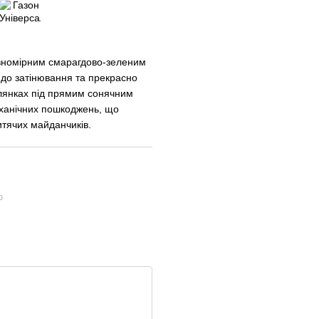
рівномірним смарагдово-зеленим
 до затінювання та прекрасно
ілянках під прямим сонячним
еханічних пошкоджень, що
итячих майданчиків.
ю