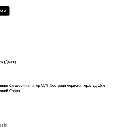
рам
um (Данія)
2
иця багаторічна Гатор 55% Костриця червона Геральд 15%
учний Собра
нтія