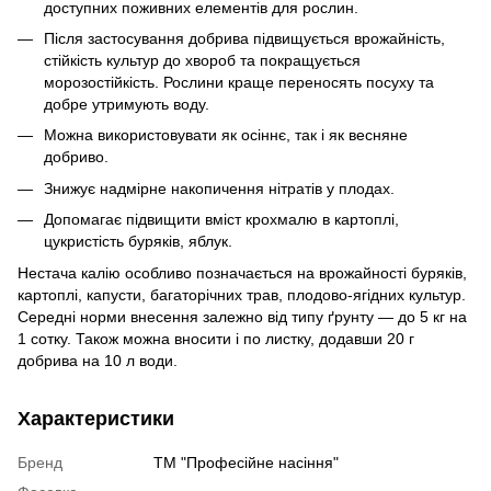
доступних поживних елементів для рослин.
Після застосування добрива підвищується врожайність,
стійкість культур до хвороб та покращується
морозостійкість. Рослини краще переносять посуху та
добре утримують воду.
Можна використовувати як осіннє, так і як весняне
добриво.
Знижує надмірне накопичення нітратів у плодах.
Допомагає підвищити вміст крохмалю в картоплі,
цукристість буряків, яблук.
Нестача калію особливо позначається на врожайності буряків,
картоплі, капусти, багаторічних трав, плодово-ягідних культур.
Середні норми внесення залежно від типу ґрунту — до 5 кг на
1 сотку. Також можна вносити і по листку, додавши 20 г
добрива на 10 л води.
Характеристики
Бренд
ТМ "Професійне насіння"