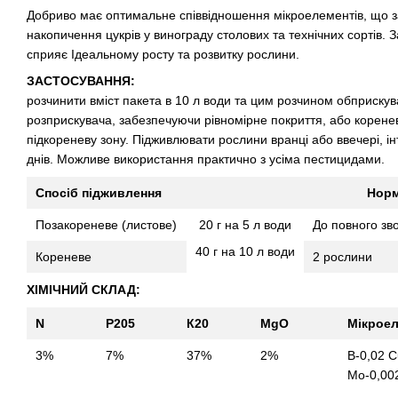
Добриво має оптимальне співвідношення мікроелементів, що з
накопичення цукрів у винограду столових та технічних сортів. 
сприяє Ідеальному росту та розвитку рослини.
ЗАСТОСУВАННЯ:
розчинити вміст пакета в 10 л води та цим розчином обприску
розприскувача, забезпечуючи рівномірне покриття, або корен
підкореневу зону. Підживлювати рослини вранці або ввечері, і
днів. Можливе використання практично з усіма пестицидами.
Спосіб підживлення
Нор
Позакореневе (листове)
20 г на 5 л води
До повного зв
40 г на 10 л води
Кореневе
2 рослини
ХІМІЧНИЙ СКЛАД:
N
Р205
К20
MgO
Мікроел
3%
7%
37%
2%
В-0,02 C
Мо-0,00