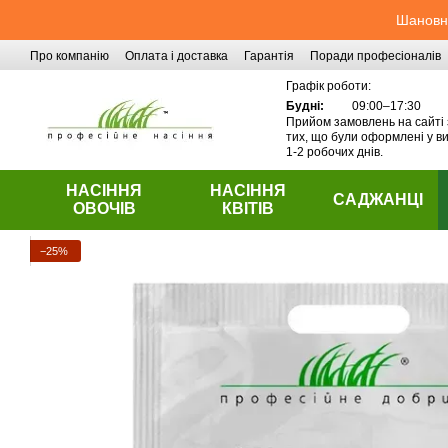
Перейти до основного контенту
Шановні
Про компанію
Оплата і доставка
Гарантія
Поради професіоналів
Контактна інформація
Графік роботи:
Будні:
09:00–17:30
Прийом замовлень на сайті 
тих, що були оформлені у ви
1-2 робочих днів.
НАСІННЯ
НАСІННЯ
САДЖАНЦІ
ОВОЧІВ
КВІТІВ
−25%