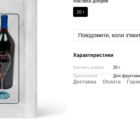
Фасовка добрив
20 г
Повідомити, коли з'яви
Характеристики
Фасовка добрив
20 г
Призначення
Для фруктових
Доставка
Оплата
Гара