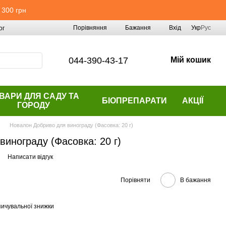
 300 грн
Порівняння
Бажання
Вхід
Укр
Рус
ог
044-390-43-17
Мій кошик
ВАРИ ДЛЯ САДУ ТА
БІОПРЕПАРАТИ
АКЦІЇ
ГОРОДУ
Новалон Добриво для винограду (Фасовка: 20 г)
инограду (Фасовка: 20 г)
Написати відгук
Порівняти
В бажання
ичувальної знижки