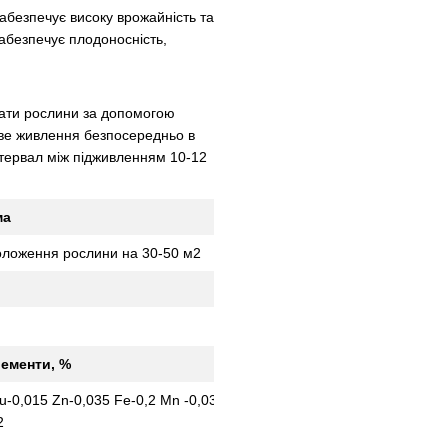
абезпечує високу врожайність та
Забезпечує плодоносність,
вати рослини за допомогою
еве живлення безпосередньо в
нтервал між підживленням 10-12
ма
оложення рослини на 30-50 м2
ементи, %
u-0,015 Zn-0,035 Fe-0,2 Mn -0,035
2