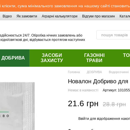
 клієнти, сума мінімального замовлення на нашому сайті становить
Відео
Як замовити
Аграрні калькулятори
Відгуки про магазин
Катал
здійснюється 24/7. Обробка нічних замовлень або
хідні/святкові дні, відбувається протягом наступних
ЗАСОБИ
ГАЗОННІ
ТО
ДОБРИВА
ЗАХИСТУ
ТРАВИ
Головна
ДОБРИВА
Водорозчинні
Новалон Добриво для в
Немає в наявності
Артикул: 101055
21.6 грн
28.8 грн
Ввійти
для відображення накоп
%