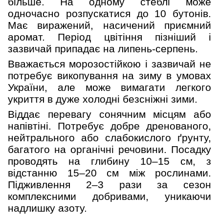
більше. На одному стеблі може
одночасно розпускатися до 10 бутонів.
Має виражений, насичений приємний
аромат. Період цвітіння пізніший і
зазвичай припадає на липень-серпень.
Вважається морозостійкою і зазвичай не
потребує викопування на зиму в умовах
України, але може вимагати легкого
укриття в дуже холодні безсніжні зими.
Віддає перевагу сонячним місцям або
напівтіні. Потребує добре дренованого,
нейтрального або слабокислого ґрунту,
багатого на органічні речовини. Посадку
проводять на глибину 10–15 см, з
відстанню 15–20 см між рослинами.
Підживлення 2–3 рази за сезон
комплексними добривами, уникаючи
надлишку азоту.