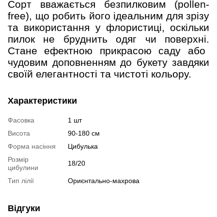
Сорт вважається безпилковим (pollen-
free), що робить його ідеальним для зрізу
та використання у флористиці, оскільки
пилок не бруднить одяг чи поверхні.
С
тане ефектною прикрасою саду або
чудовим доповненням до букету завдяки
своїй елегантності та чистоті кольору.
Характеристики
Фасовка
1 шт
Висота
90-180 см
Форма насіння
Цибулька
Розмір
18/20
цибулини
Тип лілії
Ориєнтально-махрова
Відгуки