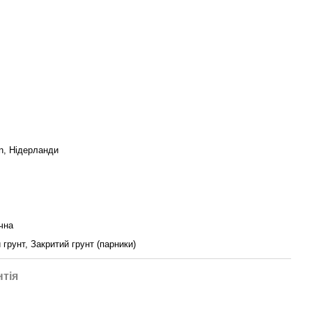
n, Нідерланди
чна
 грунт, Закритий грунт (парники)
нтія