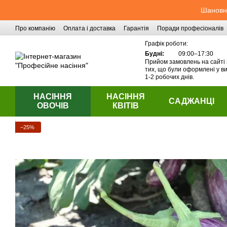
Перейти до основного контенту
Шановні
Про компанію
Оплата і доставка
Гарантія
Поради професіоналів
Контактна інформація
Графік роботи:
Будні:
09:00–17:30
Прийом замовлень на сайті 
тих, що були оформлені у ви
1-2 робочих днів.
НАСІННЯ
НАСІННЯ
САДЖАНЦІ
ОВОЧІВ
КВІТІВ
−25%