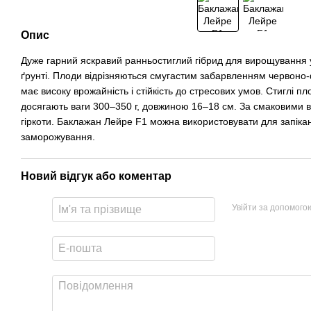
Опис
Дуже гарний яскравий ранньостиглий гібрид для вирощування у
ґрунті. Плоди відрізняються смугастим забарвленням червоно
має високу врожайність і стійкість до стресових умов. Стиглі 
досягають ваги 300–350 г, довжиною 16–18 см. За смаковими 
гіркоти. Баклажан Лейре F1 можна використовувати для запіка
заморожування.
Новий відгук або коментар
Увійти за допомого