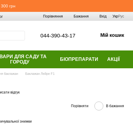
 300 грн
Порівняння
Бажання
Вхід
Укр
Рус
ог
044-390-43-17
Мій кошик
ВАРИ ДЛЯ САДУ ТА
БІОПРЕПАРАТИ
АКЦІЇ
ГОРОДУ
ня баклажан
Баклажан Лейре F1
сати відгук
Порівняти
В бажання
ичувальної знижки