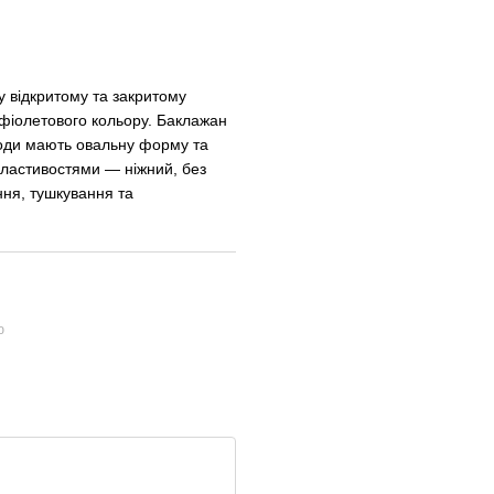
 відкритому та закритому
-фіолетового кольору. Баклажан
плоди мають овальну форму та
властивостями — ніжний, без
ння, тушкування та
ю