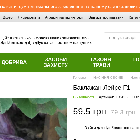
 клієнти, сума мінімального замовлення на нашому сайті становить
Відео
Як замовити
Аграрні калькулятори
Відгуки про магазин
Катал
здійснюється 24/7. Обробка нічних замовлень або
хідні/святкові дні, відбувається протягом наступних
ЗАСОБИ
ГАЗОННІ
ТО
ДОБРИВА
ЗАХИСТУ
ТРАВИ
Головна
НАСІННЯ ОВОЧІВ
Насін
Баклажан Лейре F1
В наявності
Артикул: 110435
Напи
59.5 грн
79.3 грн
Ввійти
для відображення накоп
%