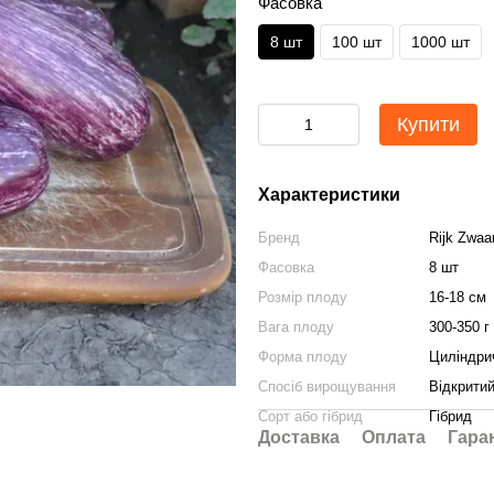
Фасовка
8 шт
100 шт
1000 шт
Купити
Характеристики
Бренд
Rijk Zwaa
Фасовка
8 шт
Розмір плоду
16-18 см
Вага плоду
300-350 г
Форма плоду
Циліндри
Спосіб вирощування
Відкритий
Сорт або гібрид
Гібрид
Доставка
Оплата
Гара