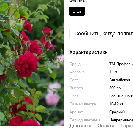
Фасовка
1 шт
Сообщить, когда появи
Характеристики
Бренд
ТМ"Професійн
Фасовка
1 шт
Сорт
Английская
Высота
300 см
Цвет
насыщенно-к
Размер цветка
10-12 см
Аромат
Средний
Период цветения
Непрерывно
Доставка
Оплата
Гара