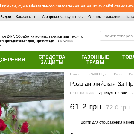
 клієнти, сума мінімального замовлення на нашому сайті становить
Видео
Как заказать
Аграрные калькуляторы
Отзывы о магазине
Ката
ся 24/7. Обработка ночных заказов или тех, что
/праздничные дни, происходит в течении
й.
СРЕДСТВА
ГАЗОННЫЕ
ТОВ
ДОБРЕНИЯ
ЗАЩИТЫ
ТРАВЫ
Главная
САЖЕНЦЫ
Розы
Роз
Роза английская Зэ Пр
Нет в наличии
Артикул: 101806
О
61.2 грн
72.0 грн
Войти
для отображения накопи
%