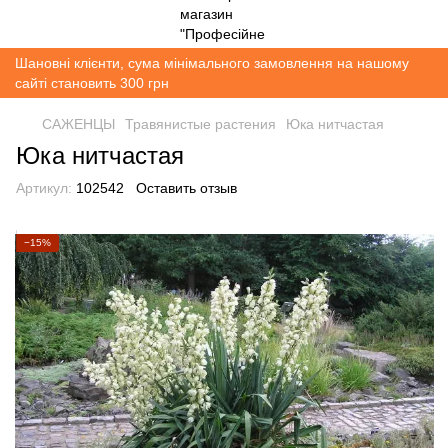
Шановні клієнти, сума мінімального замовлення на нашому
сайті становить 300 грн
САЖЕНЦЫ
Травянистые растения
Юка нитчастая
Юка нитчастая
Артикул:
102542
Оставить отзыв
−15%