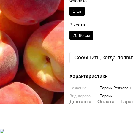
Фасовка
1 шт
Высота
70-80 см
Сообщить, когда появи
Характеристики
Название
Персик Редхевен
Вид дерева
Персик
Доставка
Оплата
Гара