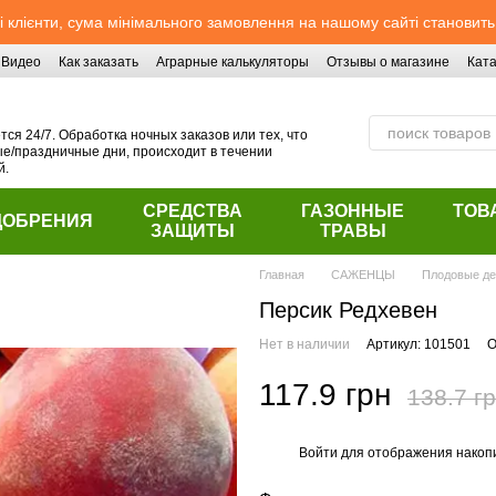
 клієнти, сума мінімального замовлення на нашому сайті становить
Видео
Как заказать
Аграрные калькуляторы
Отзывы о магазине
Ката
ся 24/7. Обработка ночных заказов или тех, что
/праздничные дни, происходит в течении
й.
СРЕДСТВА
ГАЗОННЫЕ
ТОВ
ДОБРЕНИЯ
ЗАЩИТЫ
ТРАВЫ
Главная
САЖЕНЦЫ
Плодовые де
Персик Редхевен
Нет в наличии
Артикул: 101501
О
117.9 грн
138.7 г
Войти
для отображения накопи
%