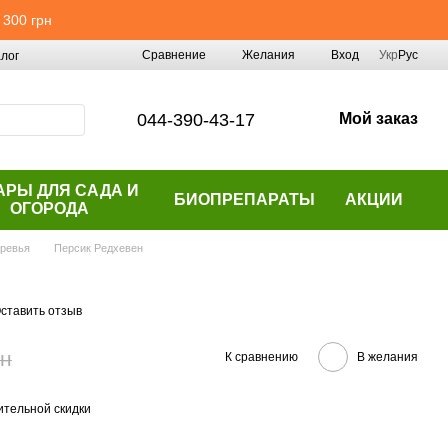
 300 грн
Сравнение
Желания
Вход
Укр
Рус
лог
044-390-43-17
Мой заказ
АРЫ ДЛЯ САДА И
БИОПРЕПАРАТЫ
АКЦИИ
ОГОРОДА
ревья
Персик Редхевен
ставить отзыв
рн
К сравнению
В желания
тельной скидки