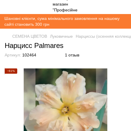
Шановні клієнти, сума мінімального замовлення на нашому
сайті становить 300 грн
СЕМЕНА ЦВЕТОВ
Луковичные
Нарциссы (осенняя коллекц
Нарцисс Palmares
Артикул:
102464
1 отзыв
−61%