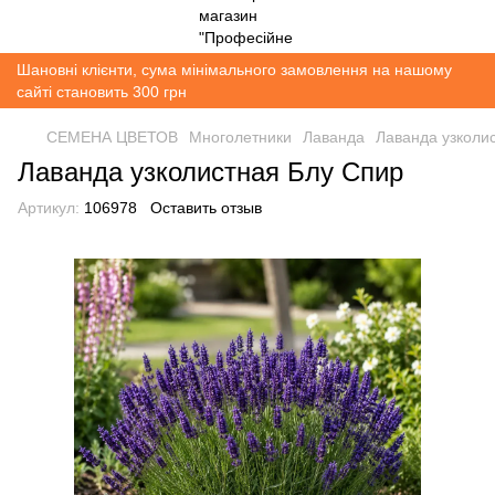
Шановні клієнти, сума мінімального замовлення на нашому
сайті становить 300 грн
СЕМЕНА ЦВЕТОВ
Многолетники
Лаванда
Лаванда узколи
Лаванда узколистная Блу Спир
Артикул:
106978
Оставить отзыв