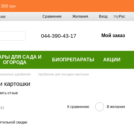
 300 грн
Сравнение
Желания
Вход
Укр
Рус
лог
044-390-43-17
Мой заказ
АРЫ ДЛЯ САДА И
БИОПРЕПАРАТЫ
АКЦИИ
ОГОРОДА
нальные удобрения
Удобрение для посадки картошки
и картошки
вить отзыв
рн
К сравнению
В желания
тельной скидки