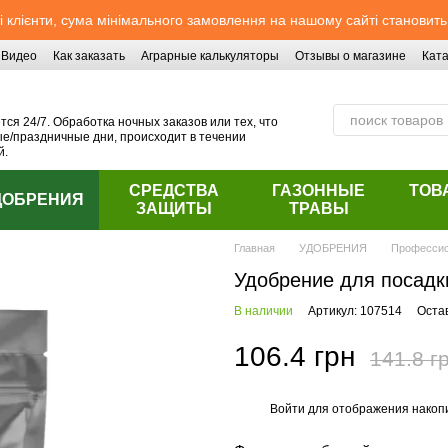
 клієнти, сума мінімального замовлення на нашому сайті становить
Видео
Как заказать
Аграрные калькуляторы
Отзывы о магазине
Ката
ся 24/7. Обработка ночных заказов или тех, что
/праздничные дни, происходит в течении
й.
СРЕДСТВА
ГАЗОННЫЕ
ТОВ
ДОБРЕНИЯ
ЗАЩИТЫ
ТРАВЫ
Главная
УДОБРЕНИЯ
Профессио
Удобрение для посадк
В наличии
Артикул: 107514
Оста
106.4 грн
141.8 г
Войти
для отображения накопи
%