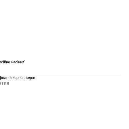
сійне насіння"
феля и корнеплодов
нтия